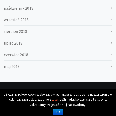
październik 2018
wrzesień 2018
sierpień 2018
lipiec 2018
czerwiec 2018
maj 2018
Używamy plików cookie, aby zapewnić najlepszą obsługę na naszej stronie w
Copyright All Rights Reserved
celu realizacji usług zgodnie z
tutaj
. Jeśli nadal korzystasz z tej strony,
zakładamy, że jesteś z niej zadowolony.
Theme: nexas
OK