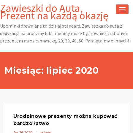
Skip
Zawieszki do Auta,
to
TOGG
Prezent na każdą okazję
content
NAVI
Upominki drewniane to dzisiaj standard. Zawieszka do auta z
dedykacją na urodziny lub imieniny może być również trafionym
prezentem na osiemnastkę, 20, 30, 40, 50. Pamiętajmy o innych!
Miesiąc: lipiec 2020
Urodzinowe prezenty można kupować
bardzo łatwo
lip
26
2020
admin