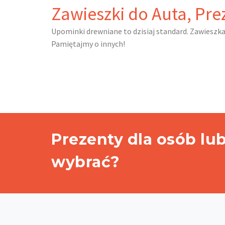
Skip
Zawieszki do Auta, Pre
to
content
Upominki drewniane to dzisiaj standard. Zawieszka
Pamiętajmy o innych!
Prezenty dla osób lu
wybrać?