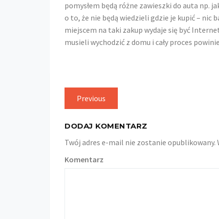
pomysłem będą różne zawieszki do auta np. jak
o to, że nie będą wiedzieli gdzie je kupić – ni
miejscem na taki zakup wydaje się być Internet
musieli wychodzić z domu i cały proces powini
Nawigacja
Previous
Previous
post:
wpisu
DODAJ KOMENTARZ
Twój adres e-mail nie zostanie opublikowany.
Komentarz