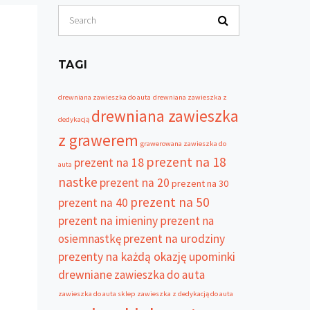
TAGI
drewniana zawieszka do auta
drewniana zawieszka z
drewniana zawieszka
dedykacją
z grawerem
grawerowana zawieszka do
prezent na 18
prezent na 18
auta
nastke
prezent na 20
prezent na 30
prezent na 50
prezent na 40
prezent na imieniny
prezent na
osiemnastkę
prezent na urodziny
prezenty na każdą okazję
upominki
drewniane
zawieszka do auta
zawieszka do auta sklep
zawieszka z dedykacją do auta