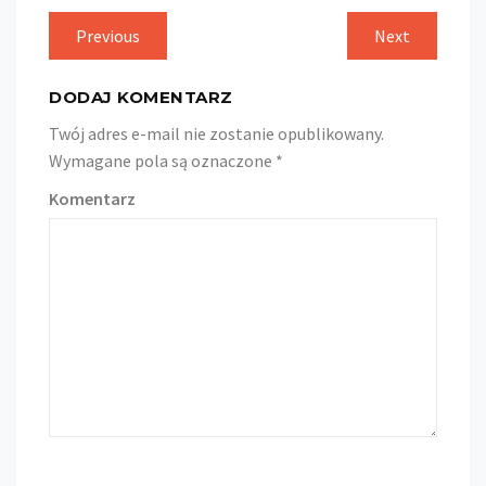
Nawigacja
Previous
Previous
Next
Next
post:
post:
wpisu
DODAJ KOMENTARZ
Twój adres e-mail nie zostanie opublikowany.
Wymagane pola są oznaczone
*
Komentarz