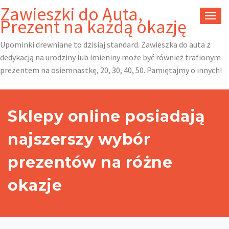
Skip
Zawieszki do Auta,
to
TOGG
Prezent na każdą okazję
content
NAVI
Upominki drewniane to dzisiaj standard. Zawieszka do auta z
dedykacją na urodziny lub imieniny może być również trafionym
prezentem na osiemnastkę, 20, 30, 40, 50. Pamiętajmy o innych!
Sklepy online posiadają
najszerszy wybór
prezentów na różne
okazje