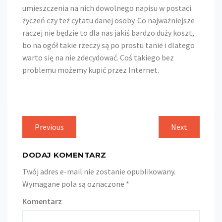
umieszczenia na nich dowolnego napisu w postaci
życzeń czy też cytatu danej osoby. Co najważniejsze
raczej nie będzie to dla nas jakiś bardzo duży koszt,
bo na ogół takie rzeczy są po prostu tanie i dlatego
warto się na nie zdecydować. Coś takiego bez
problemu możemy kupić przez Internet.
Nawigacja
Previous
Previous
Next
Next
post:
post:
wpisu
DODAJ KOMENTARZ
Twój adres e-mail nie zostanie opublikowany.
Wymagane pola są oznaczone
*
Komentarz