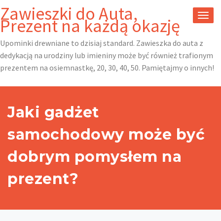
Skip
Zawieszki do Auta,
to
TOGG
Prezent na każdą okazję
content
NAVI
Upominki drewniane to dzisiaj standard. Zawieszka do auta z
dedykacją na urodziny lub imieniny może być również trafionym
prezentem na osiemnastkę, 20, 30, 40, 50. Pamiętajmy o innych!
Jaki gadżet
samochodowy może być
dobrym pomysłem na
prezent?